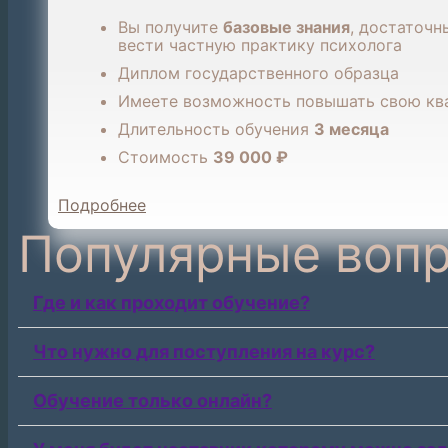
Вы получите
базовые знания
, достаточн
вести частную практику психолога
Диплом государственного образца
Имеете возможность повышать свою к
Длительность обучения
3 месяца
Стоимость
39 000 ₽
Подробнее
Популярные воп
Где и как проходит обучение?
Что нужно для поступления на курс?
Обучение только онлайн?