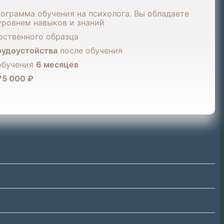
ограмма обучения на психолога. Вы обладаете
уровнем навыков и знаний
рственного образца
рудоустойства
после обучения
обучения
6 месяцев
75 000 ₽