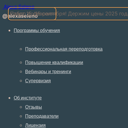
Alexa Seleno
Набор до 15 сентября! Держим цены 2025 год
Старт 15 февраля
@alexaseleno
Программы обучения
Профессиональная переподготовка
Повышение квалификации
Вебинары и тренинги
Супервизия
Об институте
Отзывы
Преподаватели
Лицензия