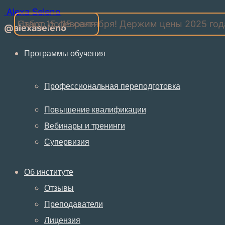
Alexa Seleno
Набор до 15 сентября! Держим цены 2025 год
Старт 15 февраля
@alexaseleno
Программы обучения
Профессиональная переподготовка
Повышение квалификации
Вебинары и тренинги
Супервизия
Об институте
Отзывы
Преподаватели
Лицензия